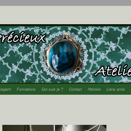
’argent
Formations
Qui suis je ?
Contact
Histoire
Liens amis