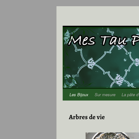
Les Bijoux
Sur mesure
La pâte d
Aller
au
Arbres de vie
contenu