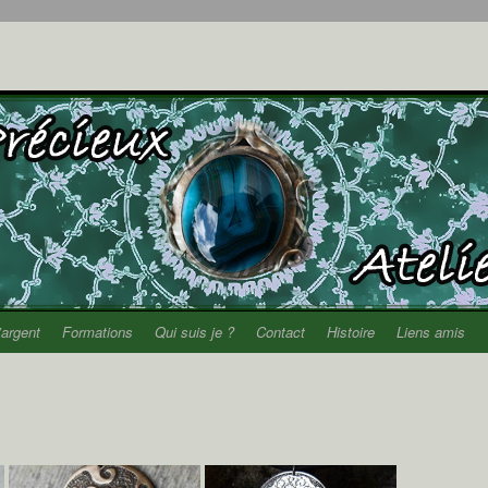
’argent
Formations
Qui suis je ?
Contact
Histoire
Liens amis