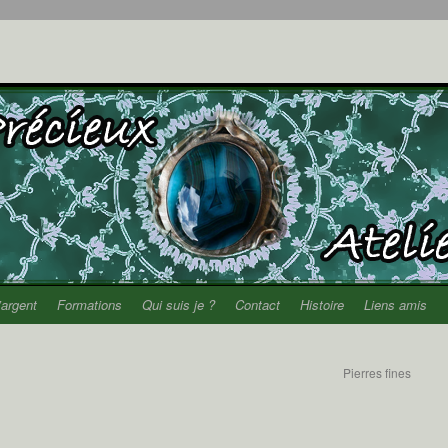
’argent
Formations
Qui suis je ?
Contact
Histoire
Liens amis
Pierres fines