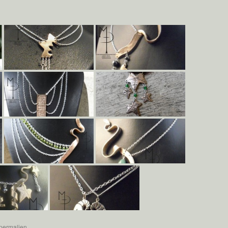
permalien
.