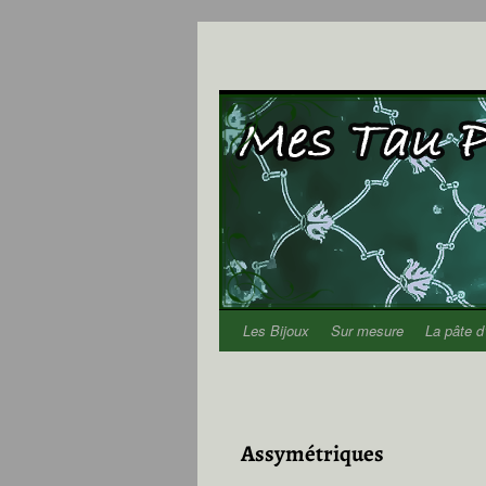
Les Bijoux
Sur mesure
La pâte d
Aller
au
contenu
Assymétriques